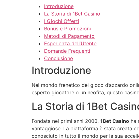
Introduzione
La Storia di 1Bet Casino
I Giochi Offerti
Bonus e Promozioni
Metodi di Pagamento
Esperienza dell’Utente
Domande Frequenti
Conclusione
Introduzione
Nel mondo frenetico del gioco d’azzardo onl
esperto giocatore o un neofita, questo casino
La Storia di 1Bet Casin
Fondata nei primi anni 2000,
1Bet Casino
ha r
vantaggiose. La piattaforma è stata creata con 
conosciuto in tutto il mondo per la sua eccelle