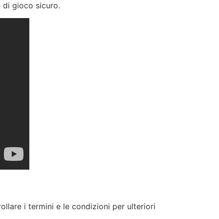
 di gioco sicuro.
lare i termini e le condizioni per ulteriori