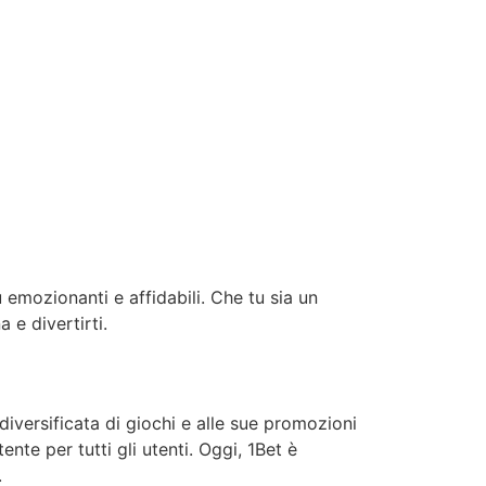
emozionanti e affidabili. Che tu sia un
 e divertirti.
iversificata di giochi e alle sue promozioni
nte per tutti gli utenti. Oggi, 1Bet è
.