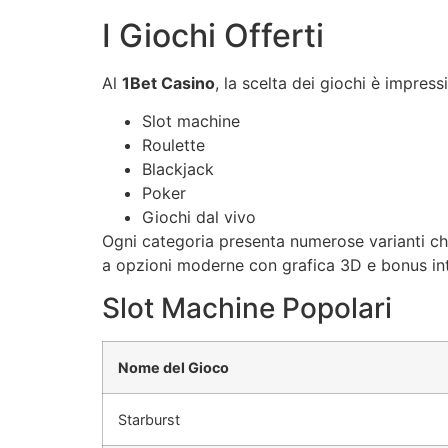
I Giochi Offerti
Al
1Bet Casino
, la scelta dei giochi è impres
Slot machine
Roulette
Blackjack
Poker
Giochi dal vivo
Ogni categoria presenta numerose varianti che
a opzioni moderne con grafica 3D e bonus inte
Slot Machine Popolari
Nome del Gioco
Starburst