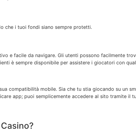
o che i tuoi fondi siano sempre protetti.
tivo e facile da navigare. Gli utenti possono facilmente trova
clienti è sempre disponibile per assistere i giocatori con q
sua compatibilità mobile. Sia che tu stia giocando su un sm
icare app; puoi semplicemente accedere al sito tramite il tu
t Casino?