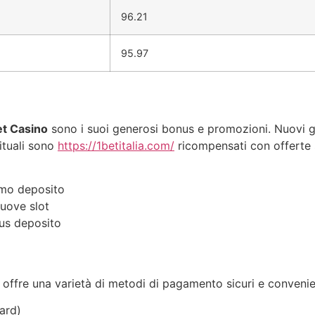
96.21
95.97
et Casino
sono i suoi generosi bonus e promozioni. Nuovi g
ituali sono
https://1betitalia.com/
ricompensati con offerte 
imo deposito
nuove slot
us deposito
offre una varietà di metodi di pagamento sicuri e convenien
ard)