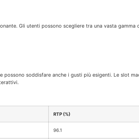
sionante. Gli utenti possono scegliere tra una vasta gamma di
 possono soddisfare anche i gusti più esigenti. Le slot ma
rattivi.
RTP (%)
96.1