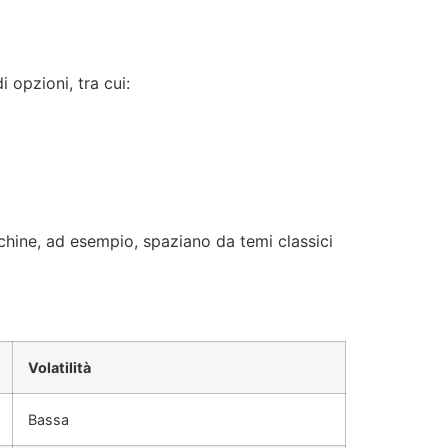
 opzioni, tra cui:
chine, ad esempio, spaziano da temi classici
Volatilità
Bassa