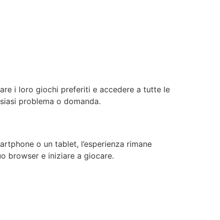
re i loro giochi preferiti e accedere a tutte le
ualsiasi problema o domanda.
artphone o un tablet, l’esperienza rimane
o browser e iniziare a giocare.