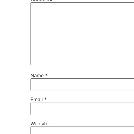
Name
*
Email
*
Website