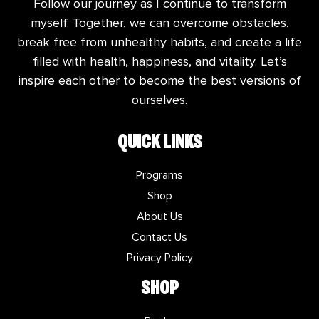
Follow our journey as I continue to transform
myself. Together, we can overcome obstacles,
break free from unhealthy habits, and create a life
filled with health, happiness, and vitality. Let’s
inspire each other to become the best versions of
ourselves.
QUICK LINKS
Programs
Shop
About Us
Contact Us
Privacy Policy
SHOP