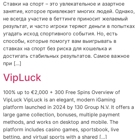
Ставки на спорт – это увлекательное и азартное
занятие, которое привлекает многих людей. Однако,
не всегда участие в беттинге приносит желаемый
результат, и часто игроки теряют деньги в попытках
угадать исход спортивного события. Но, есть
способы, которые помогут вам выигрывать в
ставках на спорт без риска для кошелька и
достигать стабильных результатов. Самое важное
при […]
VipLuck
100% up to €2,000 + 300 Free Spins Overview of
VipLuck VipLuck is an elegant, modern iGaming
platform launched in 2024 by 130 Group N.V. It offers a
large game collection, bonuses, multiple payment
methods, and works on desktop and mobile. The
platform includes casino games, sportsbook, live
betting, and virtual sports with a shared […]