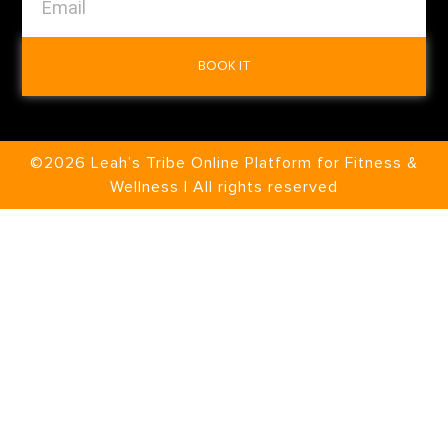
BOOK IT
©2026 Leah’s Tribe Online Platform for Fitness &
Wellness | All rights reserved