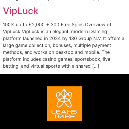
VipLuck
100% up to €2,000 + 300 Free Spins Overview of
VipLuck VipLuck is an elegant, modern iGaming
platform launched in 2024 by 130 Group N.V. It offers a
large game collection, bonuses, multiple payment
methods, and works on desktop and mobile. The
platform includes casino games, sportsbook, live
betting, and virtual sports with a shared […]