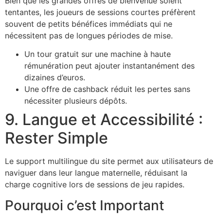
Bien que les grandes offres de bienvenue soient
tentantes, les joueurs de sessions courtes préfèrent
souvent de petits bénéfices immédiats qui ne
nécessitent pas de longues périodes de mise.
Un tour gratuit sur une machine à haute
rémunération peut ajouter instantanément des
dizaines d’euros.
Une offre de cashback réduit les pertes sans
nécessiter plusieurs dépôts.
9. Langue et Accessibilité :
Rester Simple
Le support multilingue du site permet aux utilisateurs de
naviguer dans leur langue maternelle, réduisant la
charge cognitive lors de sessions de jeu rapides.
Pourquoi c’est Important