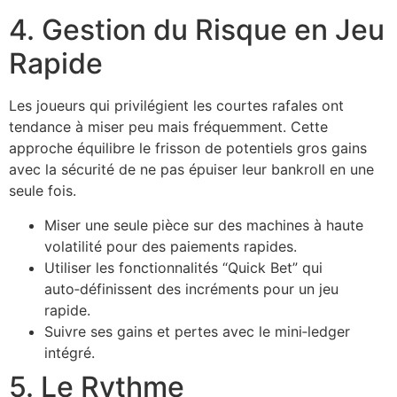
4. Gestion du Risque en Jeu
Rapide
Les joueurs qui privilégient les courtes rafales ont
tendance à miser peu mais fréquemment. Cette
approche équilibre le frisson de potentiels gros gains
avec la sécurité de ne pas épuiser leur bankroll en une
seule fois.
Miser une seule pièce sur des machines à haute
volatilité pour des paiements rapides.
Utiliser les fonctionnalités “Quick Bet” qui
auto‑définissent des incréments pour un jeu
rapide.
Suivre ses gains et pertes avec le mini‑ledger
intégré.
5. Le Rythme