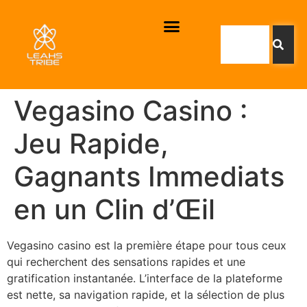
Vegasino Casino :
Jeu Rapide,
Gagnants Immediats
en un Clin d’Œil
Vegasino casino est la première étape pour tous ceux
qui recherchent des sensations rapides et une
gratification instantanée. L’interface de la plateforme
est nette, sa navigation rapide, et la sélection de plus