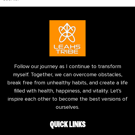
Follow our journey as I continue to transform
myself. Together, we can overcome obstacles,
break free from unhealthy habits, and create a life
filled with health, happiness, and vitality. Let’s
inspire each other to become the best versions of
ourselves.
QUICK LINKS