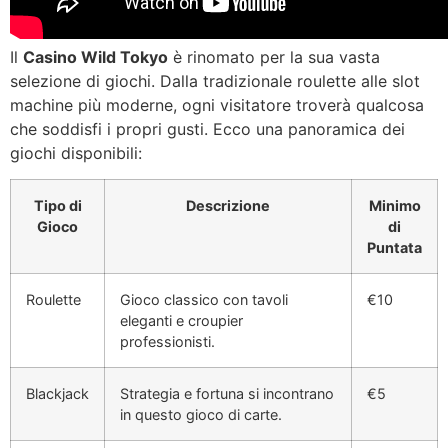
Il
Casino Wild Tokyo
è rinomato per la sua vasta
selezione di giochi. Dalla tradizionale roulette alle slot
machine più moderne, ogni visitatore troverà qualcosa
che soddisfi i propri gusti. Ecco una panoramica dei
giochi disponibili:
Tipo di
Descrizione
Minimo
Gioco
di
Puntata
Roulette
Gioco classico con tavoli
€10
eleganti e croupier
professionisti.
Blackjack
Strategia e fortuna si incontrano
€5
in questo gioco di carte.