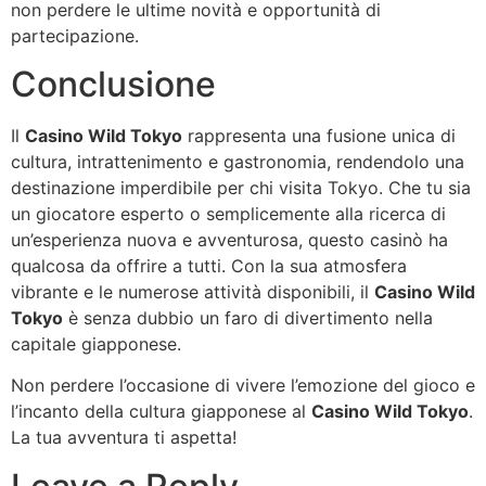
non perdere le ultime novità e opportunità di
partecipazione.
Conclusione
Il
Casino Wild Tokyo
rappresenta una fusione unica di
cultura, intrattenimento e gastronomia, rendendolo una
destinazione imperdibile per chi visita Tokyo. Che tu sia
un giocatore esperto o semplicemente alla ricerca di
un’esperienza nuova e avventurosa, questo casinò ha
qualcosa da offrire a tutti. Con la sua atmosfera
vibrante e le numerose attività disponibili, il
Casino Wild
Tokyo
è senza dubbio un faro di divertimento nella
capitale giapponese.
Non perdere l’occasione di vivere l’emozione del gioco e
l’incanto della cultura giapponese al
Casino Wild Tokyo
.
La tua avventura ti aspetta!