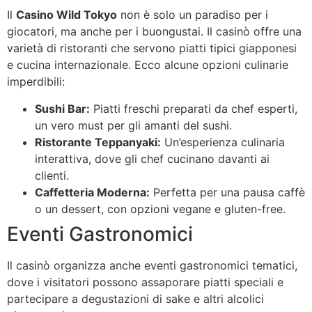
Il
Casino Wild Tokyo
non è solo un paradiso per i
giocatori, ma anche per i buongustai. Il casinò offre una
varietà di ristoranti che servono piatti tipici giapponesi
e cucina internazionale. Ecco alcune opzioni culinarie
imperdibili:
Sushi Bar:
Piatti freschi preparati da chef esperti,
un vero must per gli amanti del sushi.
Ristorante Teppanyaki:
Un’esperienza culinaria
interattiva, dove gli chef cucinano davanti ai
clienti.
Caffetteria Moderna:
Perfetta per una pausa caffè
o un dessert, con opzioni vegane e gluten-free.
Eventi Gastronomici
Il casinò organizza anche eventi gastronomici tematici,
dove i visitatori possono assaporare piatti speciali e
partecipare a degustazioni di sake e altri alcolici