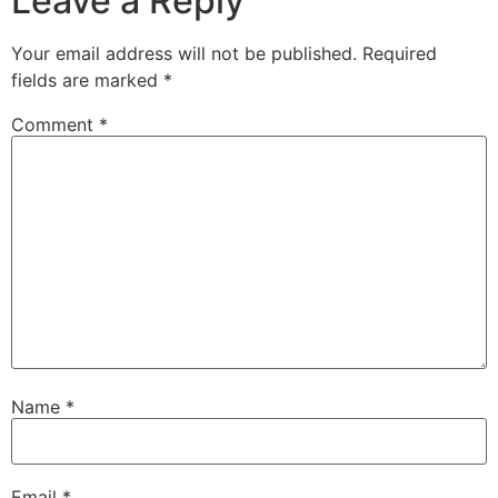
Leave a Reply
Your email address will not be published.
Required
fields are marked
*
Comment
*
Name
*
Email
*