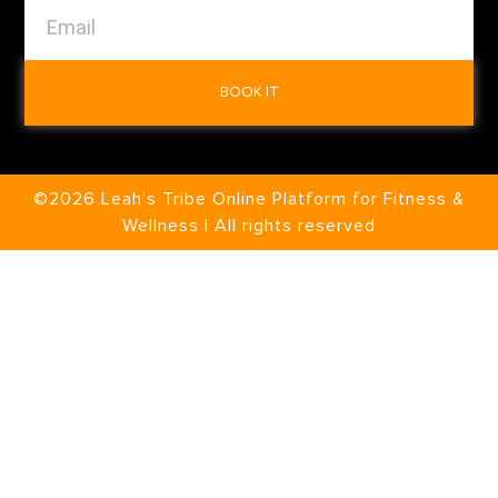
BOOK IT
©2026 Leah’s Tribe Online Platform for Fitness &
Wellness | All rights reserved