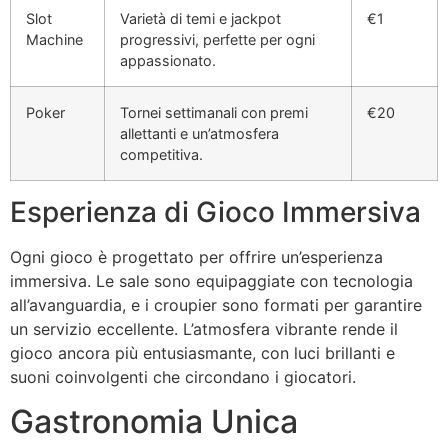
Slot
Varietà di temi e jackpot
€1
Machine
progressivi, perfette per ogni
appassionato.
Poker
Tornei settimanali con premi
€20
allettanti e un’atmosfera
competitiva.
Esperienza di Gioco Immersiva
Ogni gioco è progettato per offrire un’esperienza
immersiva. Le sale sono equipaggiate con tecnologia
all’avanguardia, e i croupier sono formati per garantire
un servizio eccellente. L’atmosfera vibrante rende il
gioco ancora più entusiasmante, con luci brillanti e
suoni coinvolgenti che circondano i giocatori.
Gastronomia Unica