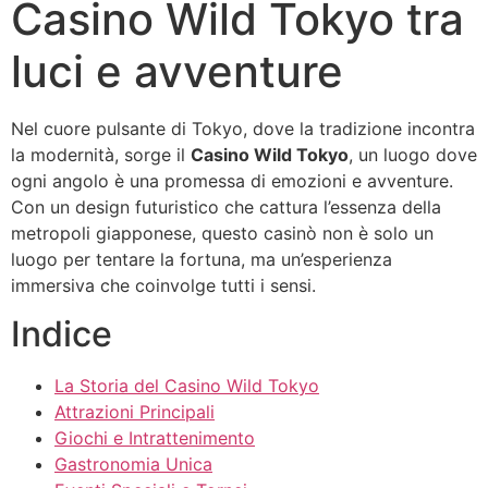
Casino Wild Tokyo tra
luci e avventure
Nel cuore pulsante di Tokyo, dove la tradizione incontra
la modernità, sorge il
Casino Wild Tokyo
, un luogo dove
ogni angolo è una promessa di emozioni e avventure.
Con un design futuristico che cattura l’essenza della
metropoli giapponese, questo casinò non è solo un
luogo per tentare la fortuna, ma un’esperienza
immersiva che coinvolge tutti i sensi.
Indice
La Storia del Casino Wild Tokyo
Attrazioni Principali
Giochi e Intrattenimento
Gastronomia Unica