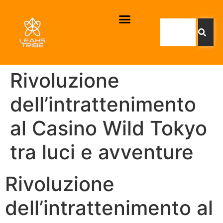
Rivoluzione
dell’intrattenimento
al Casino Wild Tokyo
tra luci e avventure
Rivoluzione
dell’intrattenimento al