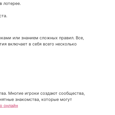
в лотерее.
ста.
ыками или знанием сложных правил. Все,
тия включает в себя всего несколько
ва. Многие игроки создают сообщества,
иятные знакомства, которые могут
о онлайн