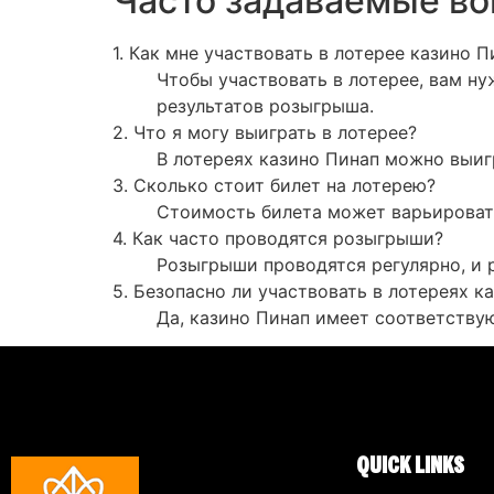
Часто задаваемые во
1. Как мне участвовать в лотерее казино П
Чтобы участвовать в лотерее, вам н
результатов розыгрыша.
2. Что я могу выиграть в лотерее?
В лотереях казино Пинап можно выиг
3. Сколько стоит билет на лотерею?
Стоимость билета может варьировать
4. Как часто проводятся розыгрыши?
Розыгрыши проводятся регулярно, и 
5. Безопасно ли участвовать в лотереях к
Да, казино Пинап имеет соответству
QUICK LINKS