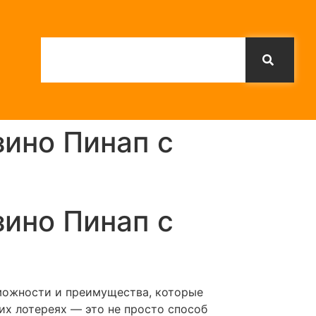
зино Пинап с
зино Пинап с
можности и преимущества, которые
их лотереях — это не просто способ