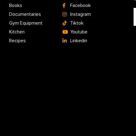
Books
Facebook
Documentaries
Instagram
Gym Equipment
Tiktok
Kitchen
Youtube
Recipes
Linkedin