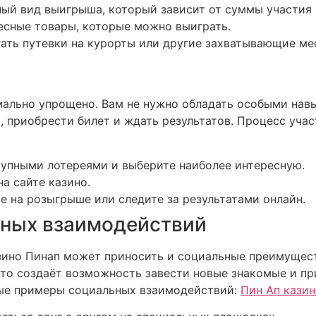
ый вид выигрыша, который зависит от суммы участия 
есные товары, которые можно выиграть.
ать путевки на курорты или другие захватывающие ме
мально упрощено. Вам не нужно обладать особыми нав
, приобрести билет и ждать результатов. Процесс учас
упными лотереями и выберите наиболее интересную.
а сайте казино.
 на розыгрыше или следите за результатами онлайн.
ьных взаимодействий
азино Пинап может приносить и социальные преимущест
Это создаёт возможность завести новые знакомые и пр
рые примеры социальных взаимодействий:
Пин Ап казин