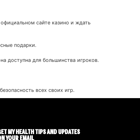
а официальном сайте казино и ждать
есные подарки.
на доступна для большинства игроков.
безопасность всех своих игр.
GET MY
HEALTH TIPS
AND UPDATES
ON YOUR EMAIL