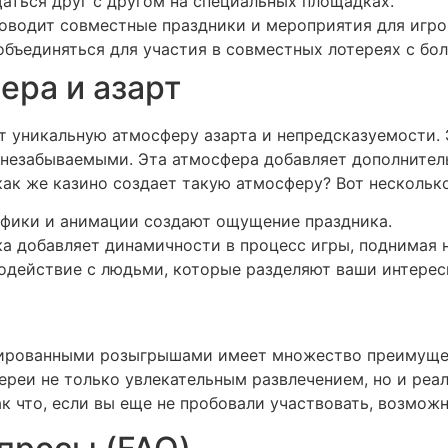
аться друг с другом на специальных площадках.
оводит совместные праздники и мероприятия для игро
объединяться для участия в совместных лотереях с б
ера и азарт
ет уникальную атмосферу азарта и непредсказуемости
 незабываемыми. Эта атмосфера добавляет дополнитель
как же казино создает такую атмосферу? Вот нескольк
фики и анимации создают ощущение праздника.
 добавляет динамичности в процесс игры, поднимая 
действие с людьми, которые разделяют ваши интересы
нтированными розыгрышами имеет множество преимуще
тереи не только увлекательным развлечением, но и ре
ак что, если вы еще не пробовали участвовать, возмож