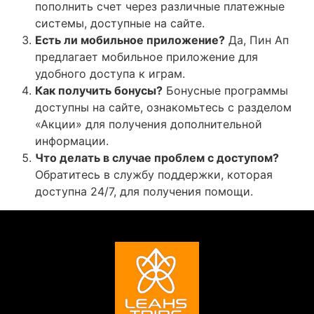
пополнить счет через различные платежные
системы, доступные на сайте.
Есть ли мобильное приложение?
Да, Пин Ап
предлагает мобильное приложение для
удобного доступа к играм.
Как получить бонусы?
Бонусные программы
доступны на сайте, ознакомьтесь с разделом
«Акции» для получения дополнительной
информации.
Что делать в случае проблем с доступом?
Обратитесь в службу поддержки, которая
доступна 24/7, для получения помощи.