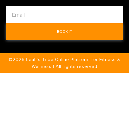
BOOK IT
©2026 Leah’s Tribe Online Platform for Fitness &
Wellness | All rights reserved