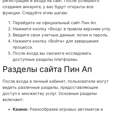
регистрации и входа на сайт. После успешного
создания аккаунта, у вас будут открыты все
функции. Следуйте этим шагам:
Перейдите на официальный сайт Пин Ап.
Нажмите кнопку «Вход» в правом верхнем углу.
Введите свои учетные данные: логин и пароль.
Нажмите кнопку «Войти» для завершения
процесса.
После входа вы сможете исследовать
доступные разделы платформы.
Разделы сайта Пин Ап
После входа в личный кабинет, пользователи могут
видеть различные разделы, предоставляющие
доступ к множеству услуг. Основные разделы
включают:
Казино:
Разнообразие игровых автоматов и