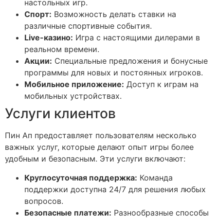
настольных игр.
Спорт:
Возможность делать ставки на
различные спортивные события.
Live-казино:
Игра с настоящими дилерами в
реальном времени.
Акции:
Специальные предложения и бонусные
программы для новых и постоянных игроков.
Мобильное приложение:
Доступ к играм на
мобильных устройствах.
Услуги клиентов
Пин Ап предоставляет пользователям несколько
важных услуг, которые делают опыт игры более
удобным и безопасным. Эти услуги включают:
Круглосуточная поддержка:
Команда
поддержки доступна 24/7 для решения любых
вопросов.
Безопасные платежи:
Разнообразные способы