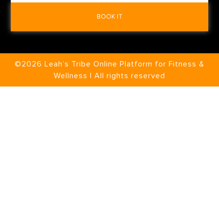
BOOK IT
©2026 Leah’s Tribe Online Platform for Fitness &
Wellness | All rights reserved