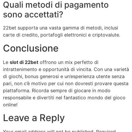
Quali metodi di pagamento
sono accettati?
22bet supporta una vasta gamma di metodi, inclusi
carte di credito, portafogli elettronici e criptovalute.
Conclusione
Le
slot di 22bet
offrono un mix perfetto di
intrattenimento e opportunità di vincita. Con una varietà
di giochi, bonus generosi e un’esperienza utente senza
pari, non c’è motivo per cui non dovresti provare questa
piattaforma. Ricorda sempre di giocare in modo
responsabile e divertiti nel fantastico mondo del gioco
online!
Leave a Reply
Your email address will not be published.
Required