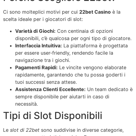
Ci sono molteplici motivi per cui
22bet Casino
è la
scelta ideale per i giocatori di slot:
Varietà di Giochi:
Con centinaia di opzioni
disponibili, c’è qualcosa per ogni tipo di giocatore.
Interfaccia Intuitiva:
La piattaforma è progettata
per essere user-friendly, rendendo facile la
navigazione tra i giochi.
Pagamenti Rapidi:
Le vincite vengono elaborate
rapidamente, garantendo che tu possa goderti i
tuoi successi senza attese.
Assistenza Clienti Eccellente:
Un team dedicato è
sempre disponibile per aiutarti in caso di
necessità.
Tipi di Slot Disponibili
Le
slot di 22bet
sono suddivise in diverse categorie,