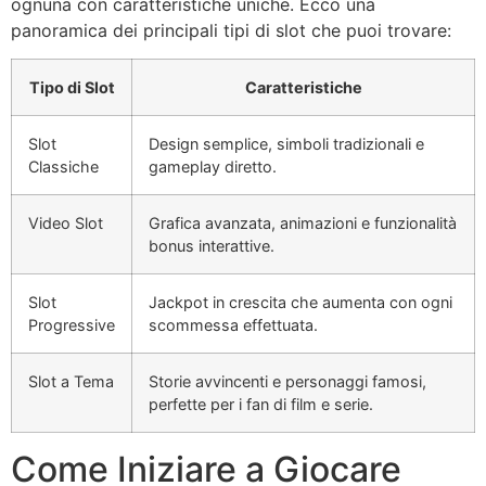
ognuna con caratteristiche uniche. Ecco una
panoramica dei principali tipi di slot che puoi trovare:
Tipo di Slot
Caratteristiche
Slot
Design semplice, simboli tradizionali e
Classiche
gameplay diretto.
Video Slot
Grafica avanzata, animazioni e funzionalità
bonus interattive.
Slot
Jackpot in crescita che aumenta con ogni
Progressive
scommessa effettuata.
Slot a Tema
Storie avvincenti e personaggi famosi,
perfette per i fan di film e serie.
Come Iniziare a Giocare