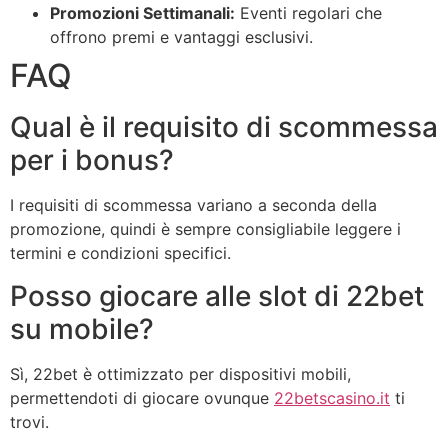
Promozioni Settimanali:
Eventi regolari che
offrono premi e vantaggi esclusivi.
FAQ
Qual è il requisito di scommessa
per i bonus?
I requisiti di scommessa variano a seconda della
promozione, quindi è sempre consigliabile leggere i
termini e condizioni specifici.
Posso giocare alle slot di 22bet
su mobile?
Sì, 22bet è ottimizzato per dispositivi mobili,
permettendoti di giocare ovunque
22betscasino.it
ti
trovi.