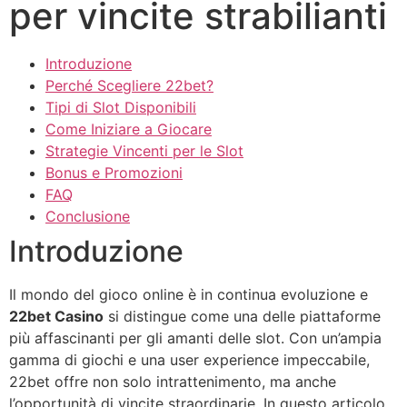
per vincite strabilianti
Introduzione
Perché Scegliere 22bet?
Tipi di Slot Disponibili
Come Iniziare a Giocare
Strategie Vincenti per le Slot
Bonus e Promozioni
FAQ
Conclusione
Introduzione
Il mondo del gioco online è in continua evoluzione e
22bet Casino
si distingue come una delle piattaforme
più affascinanti per gli amanti delle slot. Con un’ampia
gamma di giochi e una user experience impeccabile,
22bet offre non solo intrattenimento, ma anche
l’opportunità di vincite straordinarie. In questo articolo,