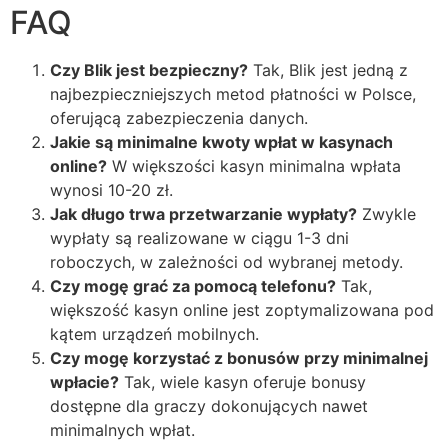
FAQ
Czy Blik jest bezpieczny?
Tak, Blik jest jedną z
najbezpieczniejszych metod płatności w Polsce,
oferującą zabezpieczenia danych.
Jakie są minimalne kwoty wpłat w kasynach
online?
W większości kasyn minimalna wpłata
wynosi 10-20 zł.
Jak długo trwa przetwarzanie wypłaty?
Zwykle
wypłaty są realizowane w ciągu 1-3 dni
roboczych, w zależności od wybranej metody.
Czy mogę grać za pomocą telefonu?
Tak,
większość kasyn online jest zoptymalizowana pod
kątem urządzeń mobilnych.
Czy mogę korzystać z bonusów przy minimalnej
wpłacie?
Tak, wiele kasyn oferuje bonusy
dostępne dla graczy dokonujących nawet
minimalnych wpłat.