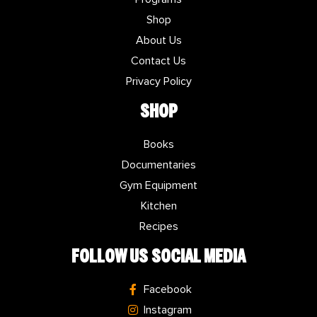
Shop
About Us
Contact Us
Privacy Policy
SHOP
Books
Documentaries
Gym Equipment
Kitchen
Recipes
FOLLOW US SOCIAL MEDIA
Facebook
Instagram