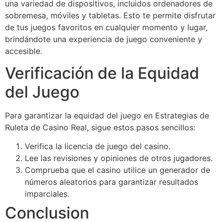
una variedad de dispositivos, incluidos ordenadores de
sobremesa, móviles y tabletas. Esto te permite disfrutar
de tus juegos favoritos en cualquier momento y lugar,
brindándote una experiencia de juego conveniente y
accesible.
Verificación de la Equidad
del Juego
Para garantizar la equidad del juego en Estrategias de
Ruleta de Casino Real, sigue estos pasos sencillos:
Verifica la licencia de juego del casino.
Lee las revisiones y opiniones de otros jugadores.
Comprueba que el casino utilice un generador de
números aleatorios para garantizar resultados
imparciales.
Conclusion