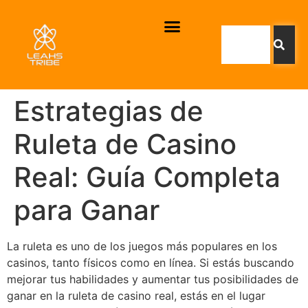
Estrategias de
Ruleta de Casino
Real: Guía Completa
para Ganar
La ruleta es uno de los juegos más populares en los
casinos, tanto físicos como en línea. Si estás buscando
mejorar tus habilidades y aumentar tus posibilidades de
ganar en la ruleta de casino real, estás en el lugar