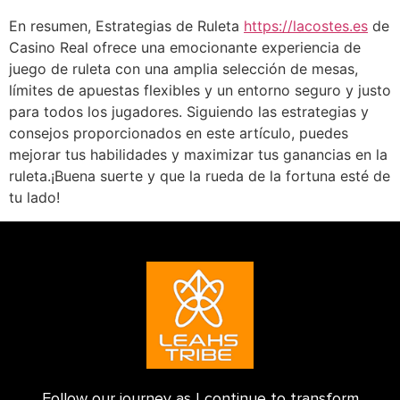
En resumen, Estrategias de Ruleta
https://lacostes.es
de
Casino Real ofrece una emocionante experiencia de
juego de ruleta con una amplia selección de mesas,
límites de apuestas flexibles y un entorno seguro y justo
para todos los jugadores. Siguiendo las estrategias y
consejos proporcionados en este artículo, puedes
mejorar tus habilidades y maximizar tus ganancias en la
ruleta.¡Buena suerte y que la rueda de la fortuna esté de
tu lado!
Follow our journey as I continue to transform