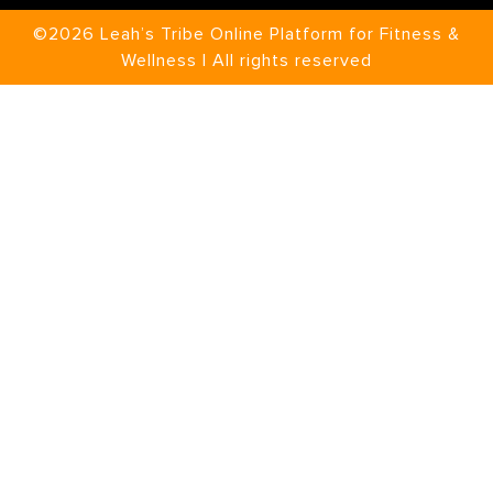
©2026 Leah’s Tribe Online Platform for Fitness &
Wellness | All rights reserved