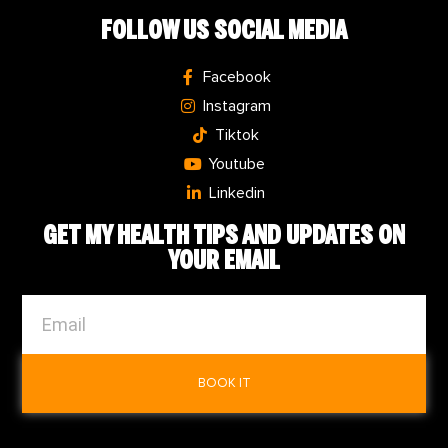
FOLLOW US SOCIAL MEDIA
Facebook
Instagram
Tiktok
Youtube
Linkedin
GET MY
HEALTH TIPS
AND UPDATES ON
YOUR EMAIL
BOOK IT