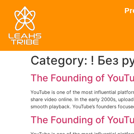
Pr
Category:
! Без 
The Founding of YouTu
YouTube is one of the most influential platfor
share video online. In the early 2000s, uploa
smooth playback. YouTube’s founders focuse
The Founding of YouTu