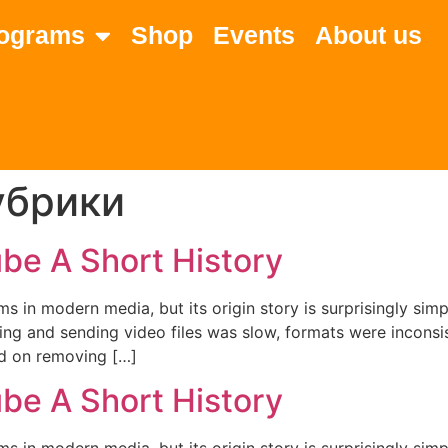
ograms
Shop
Events
About us
рубрики
be A Short History
ms in modern media, but its origin story is surprisingly si
ding and sending video files was slow, formats were inconsi
d on removing […]
be A Short History