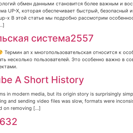
нологий обмен данными становится более важным и во
рма UP-X, которая обеспечивает быстрый, безопасный
up-x В этой статье мы подробно рассмотрим особеннос
…]
льская система2557
Термин ап х многопользовательская относится к осо
ать несколько пользователей. Это особенно важно в со
ектами.
be A Short History
ms in modern media, but its origin story is surprisingly si
ding and sending video files was slow, formats were inconsi
d on removing […]
9632