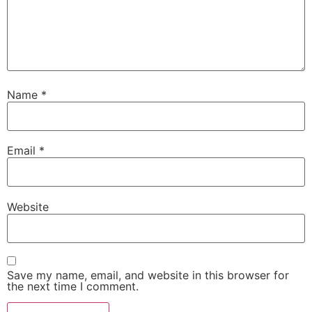
Name
*
Email
*
Website
Save my name, email, and website in this browser for
the next time I comment.