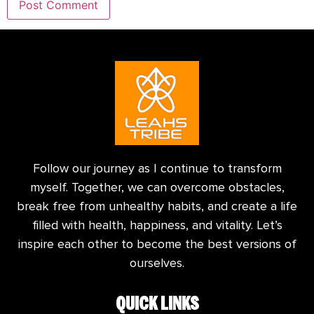
Follow our journey as I continue to transform
myself. Together, we can overcome obstacles,
break free from unhealthy habits, and create a life
filled with health, happiness, and vitality. Let’s
inspire each other to become the best versions of
ourselves.
QUICK LINKS