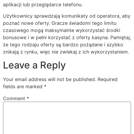
aplikacji lub przeglądarce telefonu.
Użytkownicy sprawdzają komunikaty od operatora, aby
poznać nowe oferty. Gracze świadomi tego limitu
czasowego mogą maksymalnie wykorzystać środki
bonusowe i w pełni korzystać z oferty kasyna. Pamiętaj,
że tego rodzaju oferty są bardzo pożądane i szybko
znikają z rynku, więc nie zwlekaj z ich wykorzystaniem.
Leave a Reply
Your email address will not be published.
Required
fields are marked
*
Comment
*