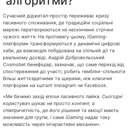
алгоритми?
Сучасний діджитал-простір переживає кризу
пасивного споживання, де традиційні соціальні
мережі перетворюються на нескінченні стрічки
чужого життя. На противагу цьому, iGaming-
платформи трансформуються у динамічні цифрові
хаби, де взаємодія побудована на спільній дії та
реальному досвіді. Андрій Добровольський
Cosmobet бенефіціар, зазначає, що саме перехід від
спостереження до участі, робить гемблінг-спільноти
більш життєздатними та щирими, ніж класичні
платформи на кшталт Instagram чи Facebook.
«Ми бачимо захід епохи пасивного лайка. Сьогодні
користувач шукає не просто контент, а
співпричетність, де його рішення та емоції мають
значення для групи, і саме iGaming надає таку
можливість через інтерактивні механіки».