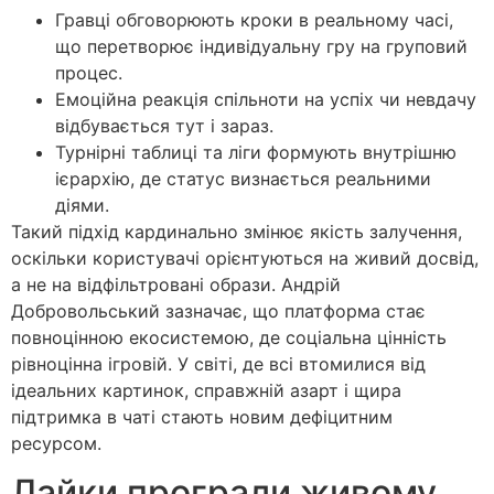
Гравці обговорюють кроки в реальному часі,
що перетворює індивідуальну гру на груповий
процес.
Емоційна реакція спільноти на успіх чи невдачу
відбувається тут і зараз.
Турнірні таблиці та ліги формують внутрішню
ієрархію, де статус визнається реальними
діями.
Такий підхід кардинально змінює якість залучення,
оскільки користувачі орієнтуються на живий досвід,
а не на відфільтровані образи. Андрій
Добровольський зазначає, що платформа стає
повноцінною екосистемою, де соціальна цінність
рівноцінна ігровій. У світі, де всі втомилися від
ідеальних картинок, справжній азарт і щира
підтримка в чаті стають новим дефіцитним
ресурсом.
Лайки програли живому